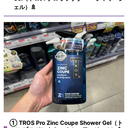
ェル）🚿
① TROS Pro Zinc Coupe Shower Gel（ト