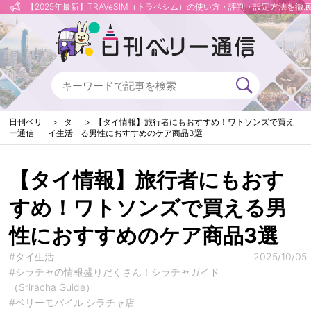
【2025年最新】TRAVeSIM（トラベシム）の使い方・評判・設定方法を徹
日刊ベリ
タ
【タイ情報】旅行者にもおすすめ！ワトソンズで買え
ー通信
イ生活
る男性におすすめのケア商品3選
【タイ情報】旅行者にもおす
すめ！ワトソンズで買える男
性におすすめのケア商品3選
#タイ生活
2025/10/05
#シラチャの情報盛りだくさん！シラチャガイド
（Sriracha Guide）
#ベリーモバイル シラチャ店