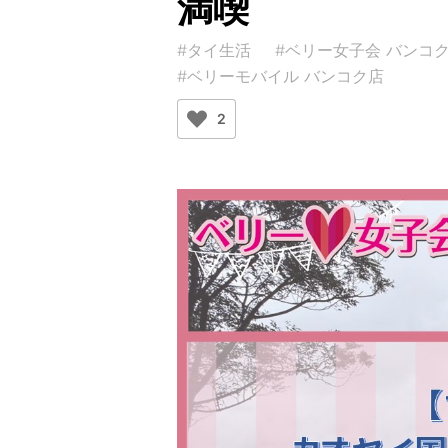
満喫
#タイ生活
#ベリー女子会 バンコ
#ベリーモバイル バンコク店
2