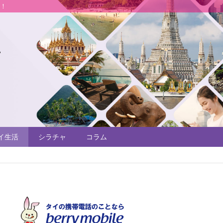
説！
イ生活
シラチャ
コラム