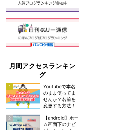
月間アクセスランキン
グ
Youtubeで本名
1
のまま使ってま
せんか？名前を
変更する方法！
【android】ホー
2
ム画面下のナビ