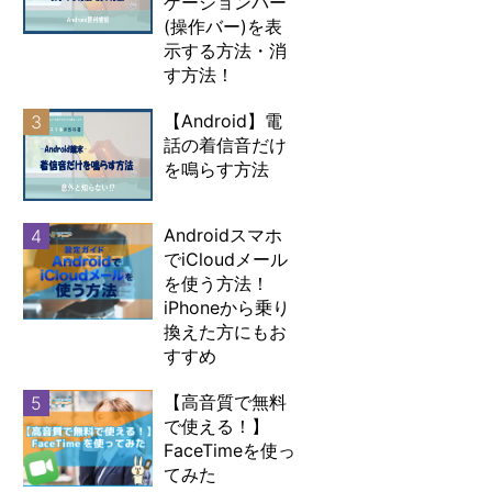
ゲーションバー
(操作バー)を表
示する方法・消
す方法！
【Android】電
3
話の着信音だけ
を鳴らす方法
Androidスマホ
4
でiCloudメール
を使う方法！
iPhoneから乗り
換えた方にもお
すすめ
【高音質で無料
5
で使える！】
FaceTimeを使っ
てみた