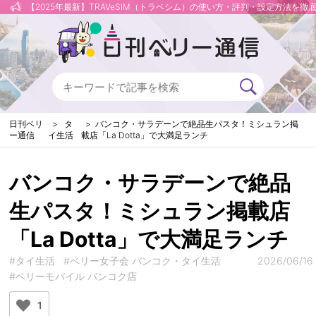
【2025年最新】TRAVeSIM（トラベシム）の使い方・評判・設定方法を徹
日刊ベリ
タ
バンコク・サラデーンで絶品生パスタ！ミシュラン掲
ー通信
イ生活
載店「La Dotta」で大満足ランチ
バンコク・サラデーンで絶品
生パスタ！ミシュラン掲載店
「La Dotta」で大満足ランチ
#タイ生活
#ベリー女子会 バンコク・タイ生活
2026/06/16
#ベリーモバイル バンコク店
1