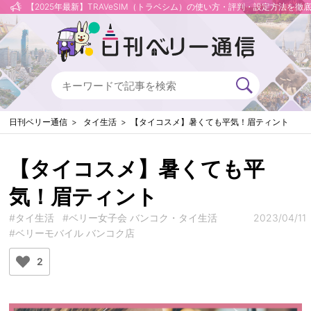
【2025年最新】TRAVeSIM（トラベシム）の使い方・評判・設定方法を徹
日刊ベリー通信
タイ生活
【タイコスメ】暑くても平気！眉ティント
【タイコスメ】暑くても平
気！眉ティント
#タイ生活
#ベリー女子会 バンコク・タイ生活
2023/04/11
#ベリーモバイル バンコク店
2