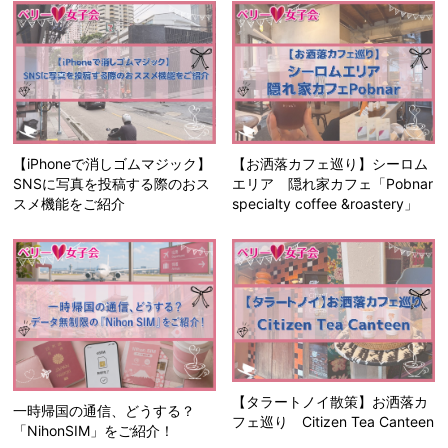
【iPhoneで消しゴムマジック】
【お洒落カフェ巡り】シーロム
SNSに写真を投稿する際のおス
エリア 隠れ家カフェ「Pobnar
スメ機能をご紹介
specialty coffee &roastery」
【タラートノイ散策】お洒落カ
一時帰国の通信、どうする？
フェ巡り Citizen Tea Canteen
「NihonSIM」をご紹介！