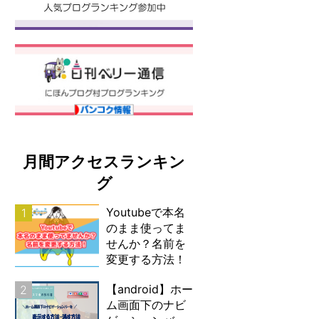
月間アクセスランキン
グ
Youtubeで本名
1
のまま使ってま
せんか？名前を
変更する方法！
【android】ホー
2
ム画面下のナビ