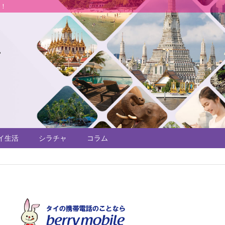
説！
イ生活
シラチャ
コラム