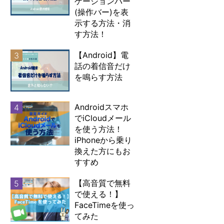
ゲーションバー
(操作バー)を表
示する方法・消
す方法！
【Android】電
3
話の着信音だけ
を鳴らす方法
Androidスマホ
4
でiCloudメール
を使う方法！
iPhoneから乗り
換えた方にもお
すすめ
【高音質で無料
5
で使える！】
FaceTimeを使っ
てみた