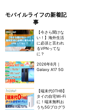
モバイルライフの新着記
事
【今さら聞けな
い！】海外生活
に必須と言われ
るVPNってな
に？
2026年8月｜
Galaxy A17 5G
【端末代0THB】
タイの自宅Wi-Fi
に！端末無料お
うち5Gプログラ