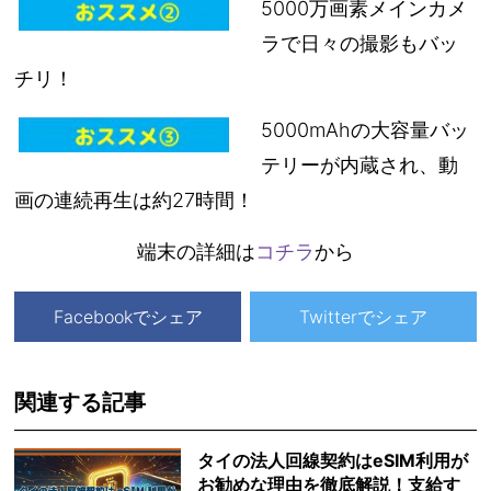
5000万画素メインカメ
ラで日々の撮影もバッ
チリ！
5000mAhの大容量バッ
テリーが内蔵され、動
画の連続再生は約27時間！
端末の詳細は
コチラ
から
Facebookでシェア
Twitterでシェア
関連する記事
タイの法人回線契約はeSIM利用が
お勧めな理由を徹底解説！支給す