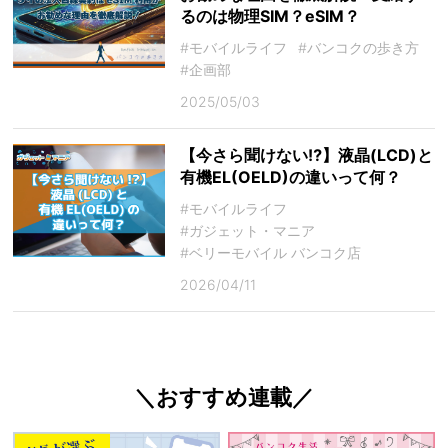
るのは物理SIM？eSIM？
#モバイルライフ
#バンコクの歩き方
#企画部
2025/05/03
【今さら聞けない⁉】液晶(LCD)と
有機EL(OELD)の違いって何？
#モバイルライフ
#ガジェット・マニア
#ベリーモバイル バンコク店
2026/04/11
＼おすすめ連載／