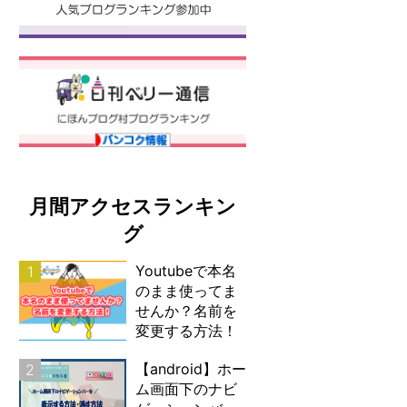
月間アクセスランキン
グ
Youtubeで本名
1
のまま使ってま
せんか？名前を
変更する方法！
【android】ホー
2
ム画面下のナビ