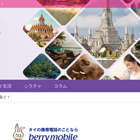
説！
イ生活
シラチャ
コラム
防ぐ！