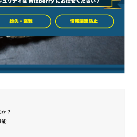
のか？
機能