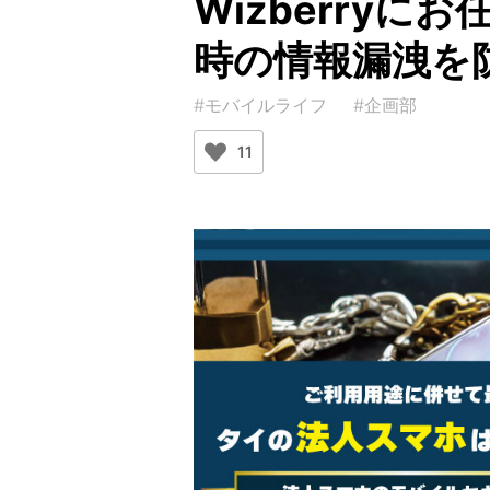
Wizberry
時の情報漏洩を
#モバイルライフ
#企画部
11