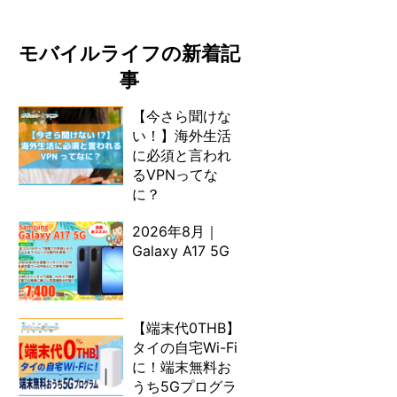
モバイルライフの新着記
事
【今さら聞けな
い！】海外生活
に必須と言われ
るVPNってな
に？
2026年8月｜
Galaxy A17 5G
【端末代0THB】
タイの自宅Wi-Fi
に！端末無料お
うち5Gプログラ