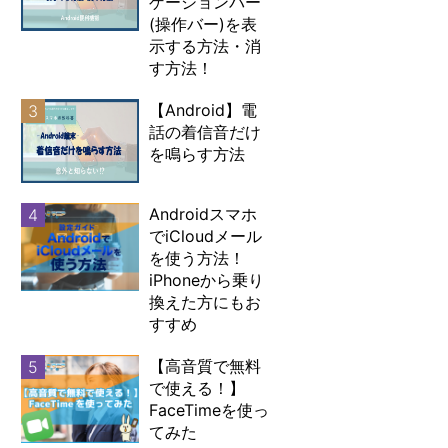
ゲーションバー
(操作バー)を表
示する方法・消
す方法！
【Android】電
3
話の着信音だけ
を鳴らす方法
Androidスマホ
4
でiCloudメール
を使う方法！
iPhoneから乗り
換えた方にもお
すすめ
【高音質で無料
5
で使える！】
FaceTimeを使っ
てみた