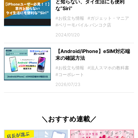
と知らない、タイ生活にも便利
な”Siri”
#お役立ち情報
#ガジェット・マニア
#ベリーモバイル バンコク店
2024/01/20
【Android/iPhone】eSIM対応端
末の確認方法
#お役立ち情報
#法人スマホの教科書
#コーポレート
2026/07/23
＼おすすめ連載／