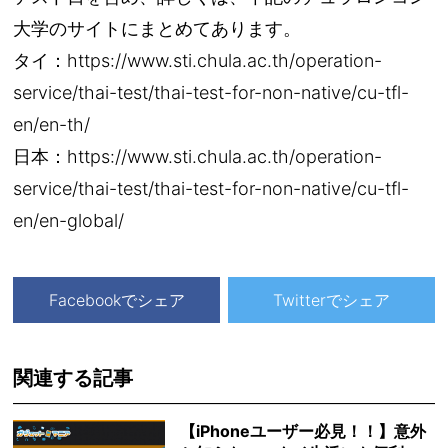
大学のサイトにまとめてあります。
タイ：https://www.sti.chula.ac.th/operation-
service/thai-test/thai-test-for-non-native/cu-tfl-
en/en-th/
日本：https://www.sti.chula.ac.th/operation-
service/thai-test/thai-test-for-non-native/cu-tfl-
en/en-global/
Facebookでシェア
Twitterでシェア
関連する記事
【iPhoneユーザー必見！！】意外