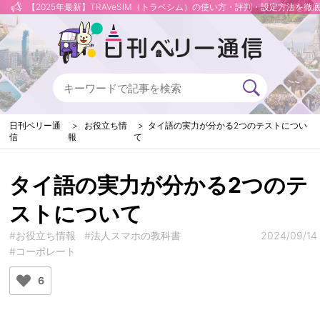
【2025年最新】TRAVeSIM（トラベシム）の使い方・評判・設定方法を徹
日刊ベリー通
お役立ち情
タイ語の実力が分かる2つのテストについ
信
報
て
タイ語の実力が分かる2つのテ
ストについて
#お役立ち情報
#法人スマホの教科書
2024/09/14
#コーポレート
6