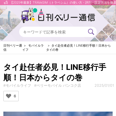
【2025年最新】TRAVeSIM（トラベシム）の使い方・評判・設定方法を徹
日刊ベリー通
モバイルラ
タイ赴任者必見！LINE移行手順！日本から
信
イフ
タイの巻
タイ赴任者必見！LINE移行手
順！日本からタイの巻
#モバイルライフ
#ベリーモバイル バンコク店
2025/01/01
6