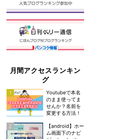
月間アクセスランキン
グ
Youtubeで本名
1
のまま使ってま
せんか？名前を
変更する方法！
【android】ホー
2
ム画面下のナビ