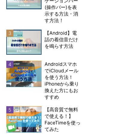
ゲーションバー
(操作バー)を表
示する方法・消
す方法！
【Android】電
3
話の着信音だけ
を鳴らす方法
Androidスマホ
4
でiCloudメール
を使う方法！
iPhoneから乗り
換えた方にもお
すすめ
【高音質で無料
5
で使える！】
FaceTimeを使っ
てみた