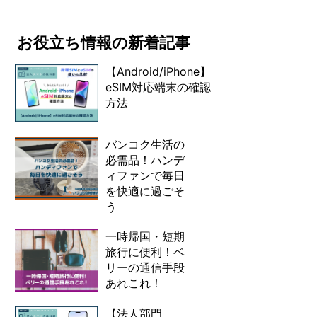
お役立ち情報の新着記事
【Android/iPhone】
eSIM対応端末の確認
方法
バンコク生活の
必需品！ハンデ
ィファンで毎日
を快適に過ごそ
う
一時帰国・短期
旅行に便利！ベ
リーの通信手段
あれこれ！
【法人部門