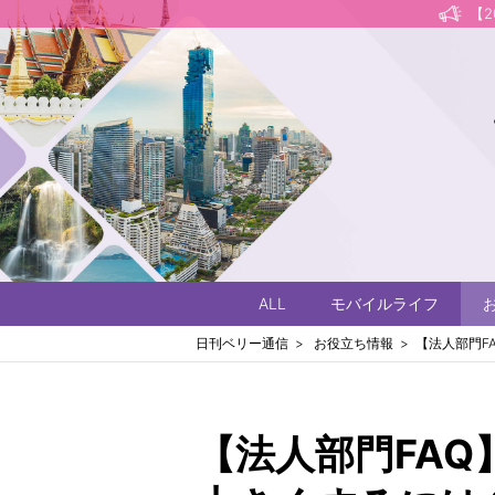
【
ALL
モバイルライフ
日刊ベリー通信
お役立ち情報
【法人部門F
【法人部門FA