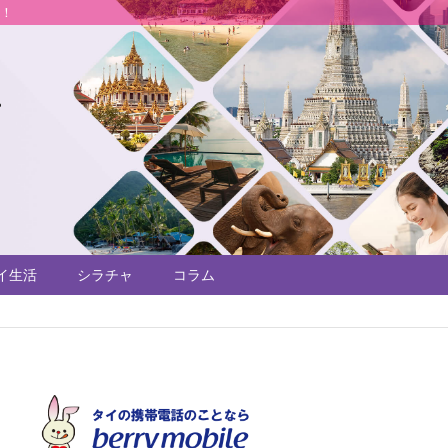
説！
イ生活
シラチャ
コラム