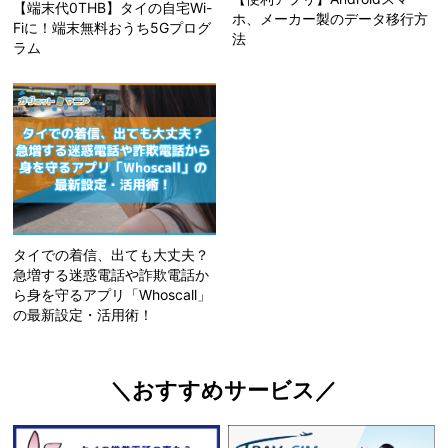
【端末代0THB】タイの自宅Wi-
ホ、メーカー製のデータ移行方
Fiに！端末無料おうち5Gプログ
法
ラム
タイでの着信、出ても大丈夫？
急増する迷惑電話や詐欺電話か
ら身を守るアプリ「Whoscall」
の最新設定・活用術！
＼おすすめサービス／