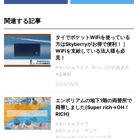
関連する記事
タイでポケットWiFiを使っている
方はSkyberryがお得で便利！｜
WiFiを支給している法人様も必
見！
#モバイルライフ
#バンコクの歩き方
#企画部
2025/05/10
エンポリアムの地下1階の両替所で
両替しました(Super rich→OH！
RICH)
#モバイルライフ
#ガジェット・マニア
#ベリーモバイル バンコク店