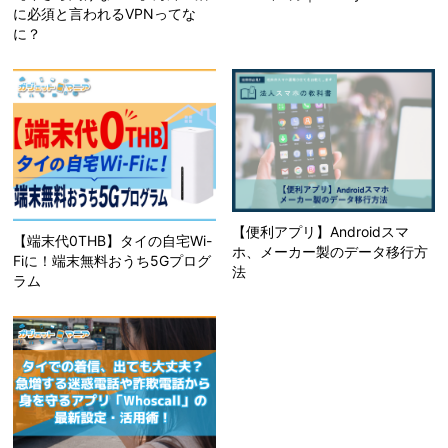
に必須と言われるVPNってな
に？
【便利アプリ】Androidスマ
【端末代0THB】タイの自宅Wi-
ホ、メーカー製のデータ移行方
Fiに！端末無料おうち5Gプログ
法
ラム