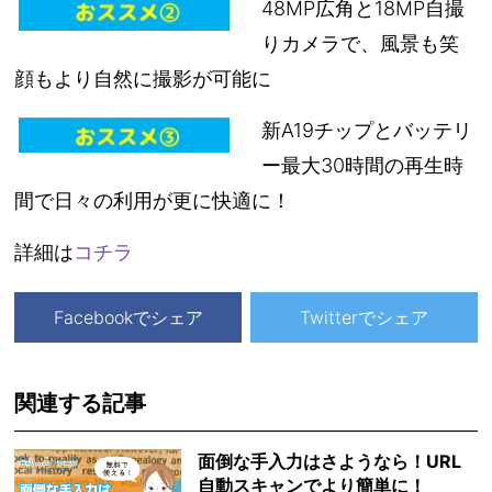
48MP広角と18MP自撮
りカメラで、風景も笑
顔もより自然に撮影が可能に
新A19チップとバッテリ
ー最大30時間の再生時
間で日々の利用が更に快適に！
詳細は
コチラ
Facebookでシェア
Twitterでシェア
関連する記事
面倒な手入力はさようなら！URL
自動スキャンでより簡単に！