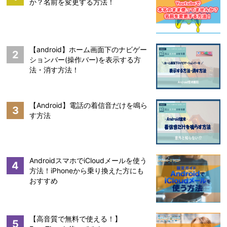
か？名前を変更する方法！
【android】ホーム画面下のナビゲー
2
ションバー(操作バー)を表示する方
法・消す方法！
【Android】電話の着信音だけを鳴ら
3
す方法
AndroidスマホでiCloudメールを使う
4
方法！iPhoneから乗り換えた方にも
おすすめ
【高音質で無料で使える！】
5