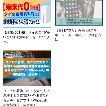
【便利アプリ】Androidスマ
【端末代0THB】タイの自宅Wi-
ホ、メーカー製のデータ移行方
Fiに！端末無料おうち5Gプログ
法
ラム
タイでの着信、出ても大丈夫？
急増する迷惑電話や詐欺電話か
ら身を守るアプリ「Whoscall」
の最新設定・活用術！