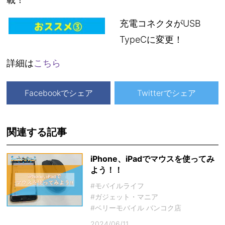
充電コネクタがUSB
TypeCに変更！
詳細は
こちら
Facebookでシェア
Twitterでシェア
関連する記事
iPhone、iPadでマウスを使ってみ
よう！！
#モバイルライフ
#ガジェット・マニア
#ベリーモバイル バンコク店
2024/06/11