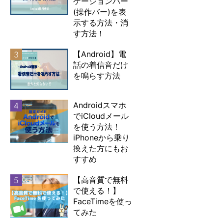
ゲーションバー
(操作バー)を表
示する方法・消
す方法！
【Android】電
3
話の着信音だけ
を鳴らす方法
Androidスマホ
4
でiCloudメール
を使う方法！
iPhoneから乗り
換えた方にもお
すすめ
【高音質で無料
5
で使える！】
FaceTimeを使っ
てみた