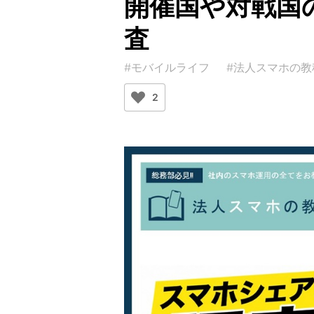
開催国や対戦国
査
#モバイルライフ
#法人スマホの教
2