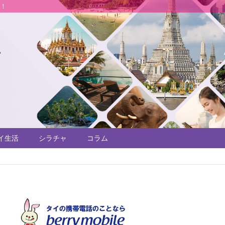
説！
イ生活
シラチャ
コラム