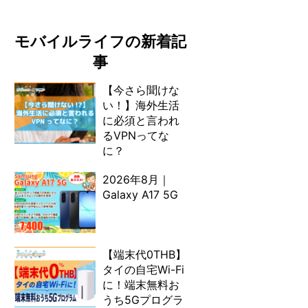
モバイルライフの新着記
事
【今さら聞けな
い！】海外生活
に必須と言われ
るVPNってな
に？
2026年8月｜
Galaxy A17 5G
【端末代0THB】
タイの自宅Wi-Fi
に！端末無料お
うち5Gプログラ