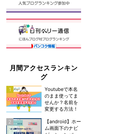
月間アクセスランキン
グ
Youtubeで本名
1
のまま使ってま
せんか？名前を
変更する方法！
【android】ホー
2
ム画面下のナビ