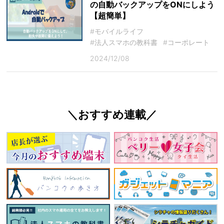
の自動バックアップをONにしよう
【超簡単】
#モバイルライフ
#法人スマホの教科書
#コーポレート
2024/12/08
＼おすすめ連載／