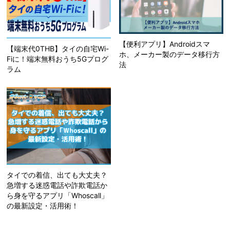
【便利アプリ】Androidスマ
【端末代0THB】タイの自宅Wi-
ホ、メーカー製のデータ移行方
Fiに！端末無料おうち5Gプログ
法
ラム
タイでの着信、出ても大丈夫？
急増する迷惑電話や詐欺電話か
ら身を守るアプリ「Whoscall」
の最新設定・活用術！