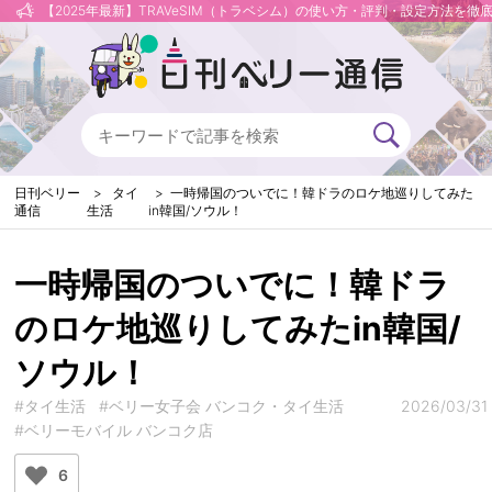
【2025年最新】TRAVeSIM（トラベシム）の使い方・評判・設定方法を徹
日刊ベリー
タイ
一時帰国のついでに！韓ドラのロケ地巡りしてみた
通信
生活
in韓国/ソウル！
一時帰国のついでに！韓ドラ
のロケ地巡りしてみたin韓国/
ソウル！
#タイ生活
#ベリー女子会 バンコク・タイ生活
2026/03/31
#ベリーモバイル バンコク店
6