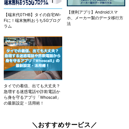
【便利アプリ】Androidスマ
【端末代0THB】タイの自宅Wi-
ホ、メーカー製のデータ移行方
Fiに！端末無料おうち5Gプログ
法
ラム
タイでの着信、出ても大丈夫？
急増する迷惑電話や詐欺電話か
ら身を守るアプリ「Whoscall」
の最新設定・活用術！
＼おすすめサービス／