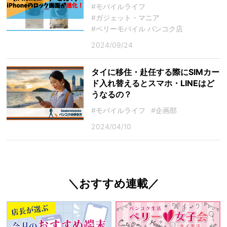
#モバイルライフ
#ガジェット・マニア
#ベリーモバイル バンコク店
2024/09/24
タイに移住・赴任する際にSIMカー
ド入れ替えるとスマホ・LINEはど
うなるの？
#モバイルライフ
#企画部
2024/04/10
＼おすすめ連載／