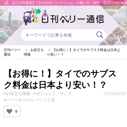
【2025年最新】TRAVeSIM（トラベシム）の使い方・評判・設定方法を徹
日刊ベリー
お役立ち
【お得に！】タイでのサブスク料金は日本よ
通信
情報
り安い！？
【お得に！】タイでのサブス
ク料金は日本より安い！？
#お役立ち情報
#ガジェット・マニア
2025/04/05
#ベリーモバイル バンコク店
9