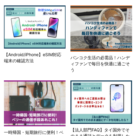
【Android/iPhone】eSIM対応
バンコク生活の必需品！ハンデ
端末の確認方法
ィファンで毎日を快適に過ごそ
う
【法人部門FAQ】タイ国外でそ
一時帰国・短期旅行に便利！ベ
のまま通話とデータを利用した