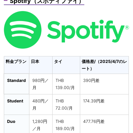
Spotify（スポティファイ）
料金プラン
日本
タイ
価格差/（2025/4/7のレ
ート）
Standard
980円／
THB
390円差
月
139.00/月
Student
480円／
THB
174.39円差
月
72.00/月
Duo
1,280円
THB
477.76円差
／月
189.00/月