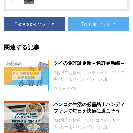
Facebookでシェア
Twitterでシェア
関連する記事
タイの免許証更新 – 免許更新編 –
#お役立ち情報
#ガジェット・マニア
#ベリーモバイル バンコク店
2025/02/19
バンコク生活の必需品！ハンディ
ファンで毎日を快適に過ごそう
#お役立ち情報
#バンコクの歩き方
#ベリーモバイル バンコク店