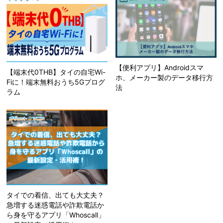
【便利アプリ】Androidスマ
【端末代0THB】タイの自宅Wi-
ホ、メーカー製のデータ移行方
Fiに！端末無料おうち5Gプログ
法
ラム
タイでの着信、出ても大丈夫？
急増する迷惑電話や詐欺電話か
ら身を守るアプリ「Whoscall」