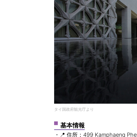
タイ国政府観光庁より
基本情報
・📍 住所：499 Kamphaeng Phet 6