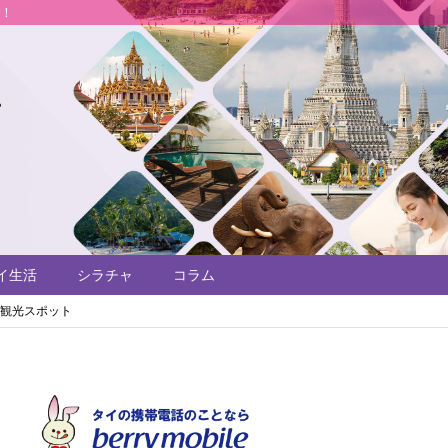
説！
イ生活
シラチャ
コラム
む観光スポット