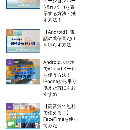
ゲーションバー
(操作バー)を表
示する方法・消
す方法！
【Android】電
3
話の着信音だけ
を鳴らす方法
Androidスマホ
4
でiCloudメール
を使う方法！
iPhoneから乗り
換えた方にもお
すすめ
【高音質で無料
5
で使える！】
FaceTimeを使っ
てみた