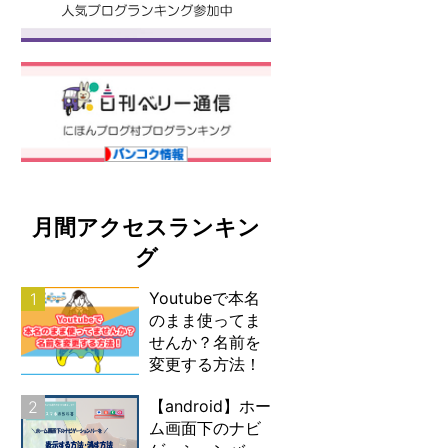
月間アクセスランキン
グ
Youtubeで本名
1
のまま使ってま
せんか？名前を
変更する方法！
【android】ホー
2
ム画面下のナビ