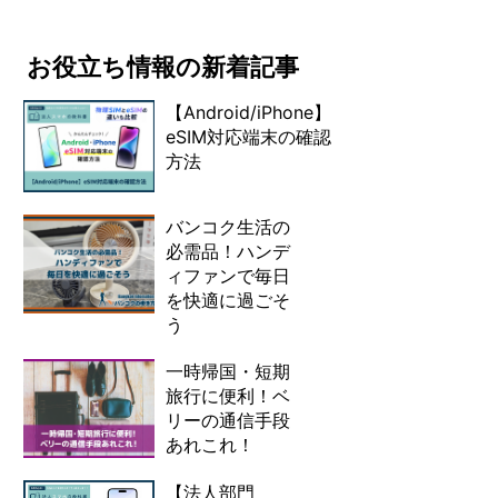
お役立ち情報の新着記事
【Android/iPhone】
eSIM対応端末の確認
方法
バンコク生活の
必需品！ハンデ
ィファンで毎日
を快適に過ごそ
う
一時帰国・短期
旅行に便利！ベ
リーの通信手段
あれこれ！
【法人部門